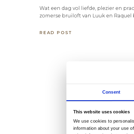
Wat een dag vol liefde, plezier en p
zomerse bruiloft van Luuk en Raquel 
Arnhem was niets minder dan een spr
ervoor om buiten in de weelderige t
READ POST
Warnsborn hun geloften uit te wissel
achtergrond van bloeiende bloemen,
[…]
Consent
This website uses cookies
We use cookies to personalis
information about your use of