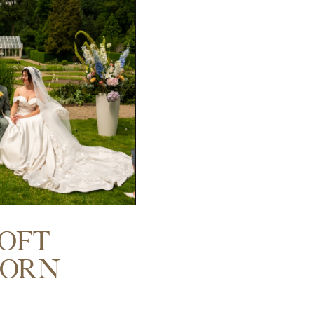
oft
born