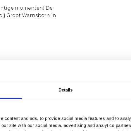
rachtige momenten! De
bij Groot Warnsborn in
ookje. Het stel koos
uinen van Groot
en. Met een
 statige bomen en een
Details
e content and ads, to provide social media features and to analy
 our site with our social media, advertising and analytics partn