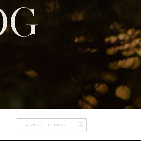
OG
Search
for: