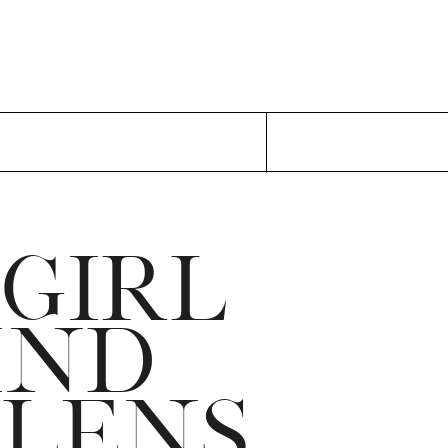
 GIRL
IND
 LENS