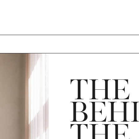
THE
BEH
THE