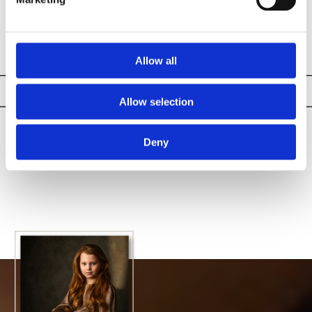
Allow all
Comments
LEAVE A COMMENT
Allow selection
FINE-ART STUDIO
«
BOUDOIR
Deny
PORTRETTEN
FOTOSHOOT STUDIO
ARNHEM
»
LAURANT